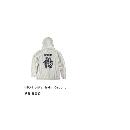
HIGH BIAS Hi-Fi Recording
Zip Hoodie (Vintage Natur
¥8,800
al)