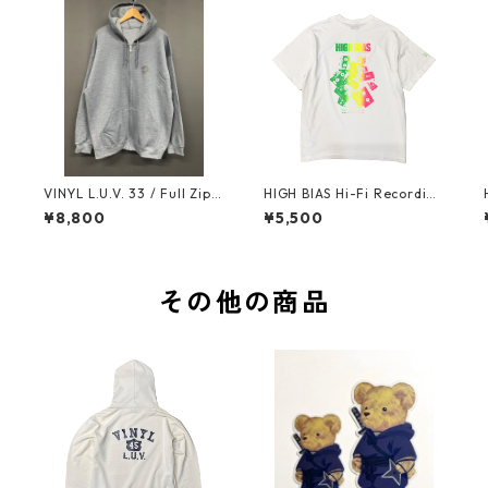
g
VINYL L.U.V. 33 / Full Zip
HIGH BIAS Hi-Fi Recording
Hoodie (Dark Heather x Bl
T-shirt "NEON COLOR" (Fl
¥8,800
¥5,500
ack)
uorescent Gradient)
その他の商品