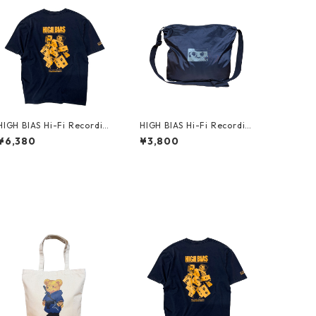
HIGH BIAS Hi-Fi Recording
HIGH BIAS Hi-Fi Recording
T-shirt (Fade Navy x Mari
Nylon Ripstop Shoulder Ba
¥6,380
¥3,800
gold)
g