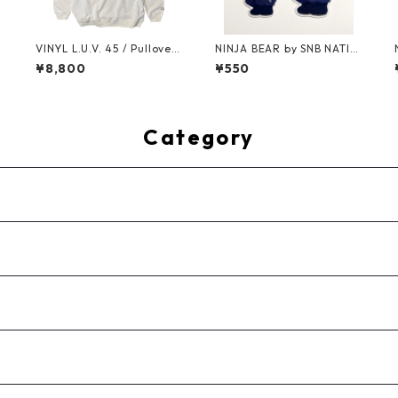
ト
VINYL L.U.V. 45 / Pullover
NINJA BEAR by SNB NATIO
Hoodie (Vintage Natural)
N / Sticker (2P Set)
¥8,800
¥550
Category