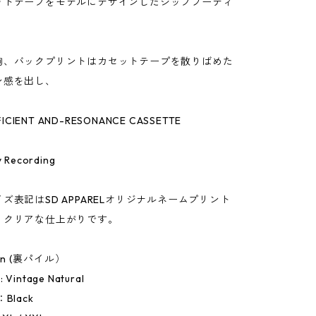
ットテープをモデルにデザインしたジップフーディ
胸、バックプリントはカセットテープを散りばめた
ン感を出し、
"
FICIENT AND-RESONANCE CASSETTE
M
ty Recording
！
ズ表記はSD APPARELオリジナルネームプリント
くクリアな仕上がりです。
ton (裏パイル）
: Vintage Natural
r：Black