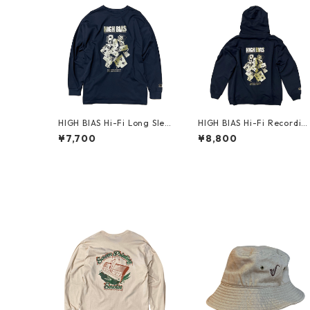
HIGH BIAS Hi-Fi Long Slee
HIGH BIAS Hi-Fi Recordin
veT-shirt (Old Skool Gold)
Zip Hoodie (Old Skool Gol
¥7,700
¥8,800
d)