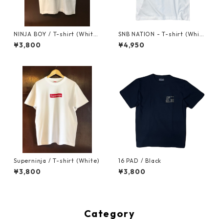
NINJA BOY / T-shirt (White
SNB NATION - T-shirt (Whit
×Black)
e)
¥3,800
¥4,950
Superninja / T-shirt (White)
16 PAD / Black
¥3,800
¥3,800
Category