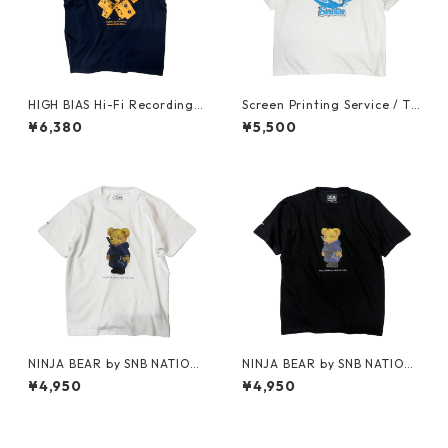
HIGH BIAS Hi-Fi Recording T
Screen Printing Service / T-
-shirt (Fade Navy x Marigol
shirt (Vanilla White)
¥6,380
¥5,500
d)
NINJA BEAR by SNB NATION
NINJA BEAR by SNB NATION
/ T-shirt (White)
/ T-shirt
¥4,950
¥4,950