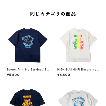
同じカテゴリの商品
Screen Printing Service / T-
HIGH BIAS Hi-Fi Recording T
shirt (Indigo)
-shirt "NEON COLOR" (Fluo
¥5,500
¥5,500
rescent Gradient)