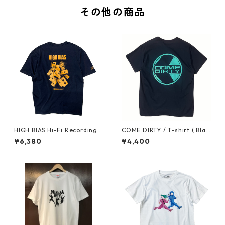
その他の商品
HIGH BIAS Hi-Fi Recording T
COME DIRTY / T-shirt ( Blac
-shirt (Fade Navy x Marigol
k x Mint)
¥6,380
¥4,400
d)