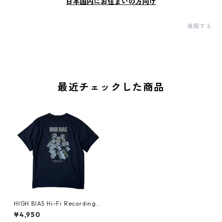
日本国内にお住まいの方向け
通報する
最近チェックした商品
HIGH BIAS Hi-Fi Recording T
-shirt Black x Military Gree
¥4,950
n)