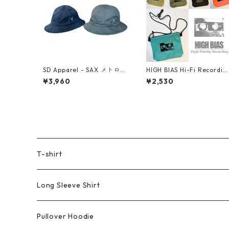
SD Apparel - SAX メトロハ
HIGH BIAS Hi-Fi Recordin
ット
Nylon Ripstop Sacoche
¥3,960
¥2,530
T-shirt
Long Sleeve Shirt
Pullover Hoodie