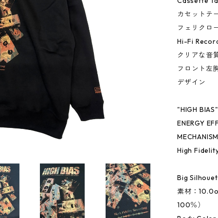
Casset
カセットテ
フェリクロー
Hi-Fi Rec
クリアな音
フロント左
デザイン
"HIGH BIAS
ENERGY EF
MECHANIS
High Fideli
Big Silhoue
素材：10.0
100％）