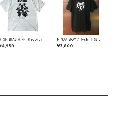
HIGH BIAS Hi-Fi Recording
NINJA BOY / T-shirt (Black
T-shirt (White)
×White)
¥4,950
¥3,800