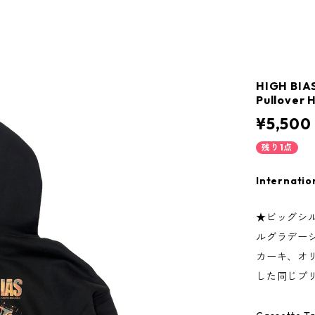
HIGH BIAS
Pullover 
¥5,500
残り1点
Internatio
★ビッグシ
ルグラデーシ
カーキ、オ
した同じプ