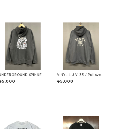
UNDERGROUND SPINNER
VINYL L.U.V. 33 / Pullover
- NINJA DJ - Pullover Hoo
Hoodie (Black x Matte Bla
¥5,000
¥5,000
die (Black)
ck Puff Print)