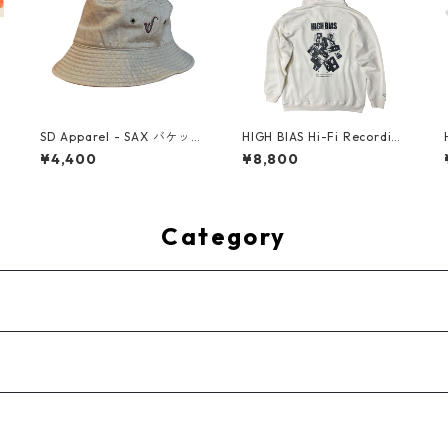
g
SD Apparel - SAX バケット
HIGH BIAS Hi-Fi Recording
ハット（Khaki）
Zip Hoodie (Vintage Natur
¥4,400
¥8,800
al)
Category