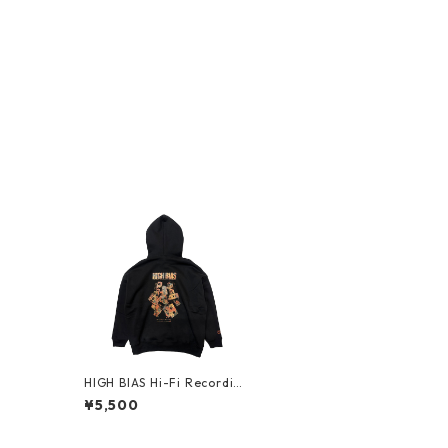
HIGH BIAS Hi-Fi Recording
Big Silhouette Pullover Ho
¥5,500
odie (Marble Gradation)