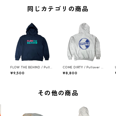
同じカテゴリの商品
FLOW THE BEHIND / Pullo
COME DIRTY / Pullover Ho
ver Hoodie (Black) + Mix C
odie (Mix Gray)
¥9,500
¥8,800
D
その他の商品