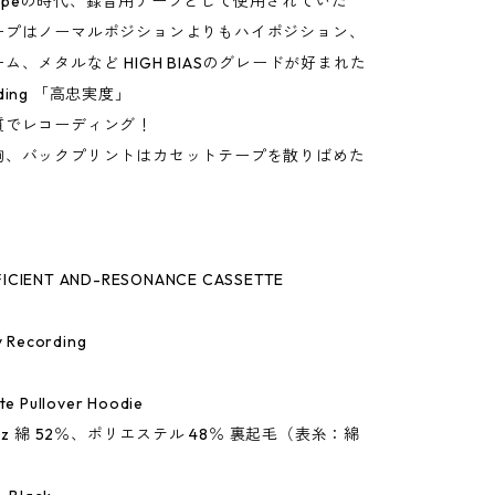
te Tapeの時代、録音用テープとして使用されていた
ープはノーマルポジションよりもハイポジション、
ム、メタルなど HIGH BIASのグレードが好まれた
ording 「高忠実度」
質でレコーディング！
胸、バックプリントはカセットテープを散りばめた
"
FICIENT AND-RESONANCE CASSETTE
M
ty Recording
tte Pullover Hoodie
oz 綿 52％、ポリエステル 48％ 裏起毛（表糸：綿