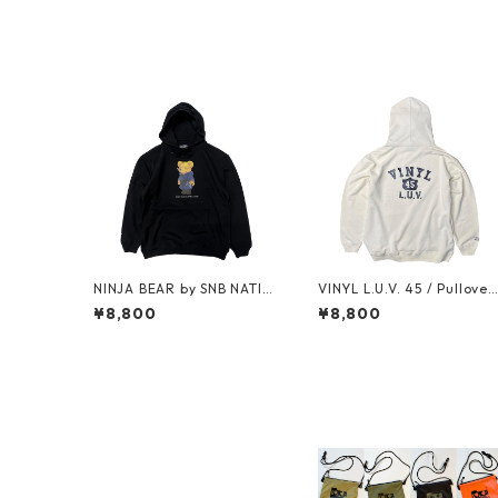
NINJA BEAR by SNB NATIO
VINYL L.U.V. 45 / Pullover
N / Pullover Hoodie
Hoodie (Vintage Natural)
¥8,800
¥8,800