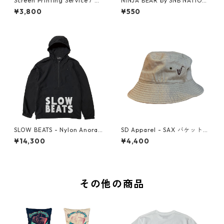
Screen Printing Service / Cu
NINJA BEAR by SNB NATION
shion Cover
/ Sticker (2P Set)
¥3,800
¥550
SLOW BEATS - Nylon Anorak
SD Apparel - SAX バケットハ
Hoodie
ット（Khaki）
¥14,300
¥4,400
その他の商品