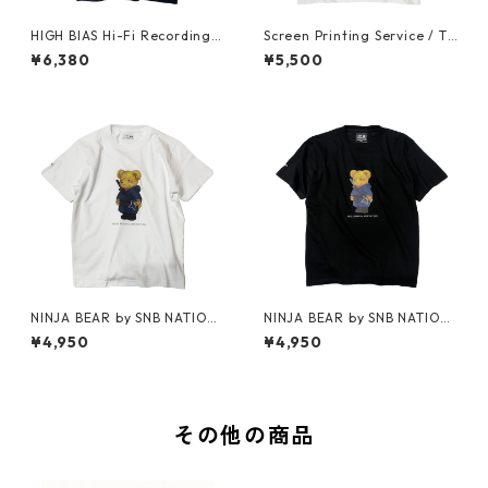
HIGH BIAS Hi-Fi Recording T
Screen Printing Service / T-
-shirt (Fade Navy x Marigol
shirt (Vanilla White)
¥6,380
¥5,500
d)
NINJA BEAR by SNB NATION
NINJA BEAR by SNB NATION
/ T-shirt (White)
/ T-shirt
¥4,950
¥4,950
その他の商品