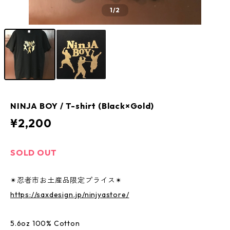
1
/2
NINJA BOY / T-shirt (Black×Gold)
¥2,200
SOLD OUT
✴︎忍者市お土産品限定プライス✴︎
https://saxdesign.jp/ninjyastore/
5.6oz 100% Cotton