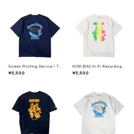
Screen Printing Service / T-
HIGH BIAS Hi-Fi Recording T
shirt (Indigo)
-shirt "NEON COLOR" (Fluo
¥5,500
¥5,500
rescent Gradient)