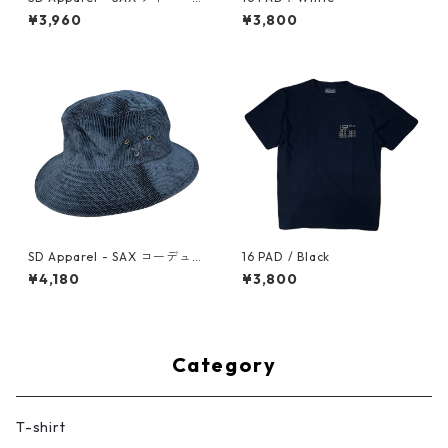
ト
¥3,960
¥3,800
SD Apparel - SAX コーデュロ
16 PAD / Black
イ バケットハット（ブラッ
¥4,180
¥3,800
ク）
Category
T-shirt