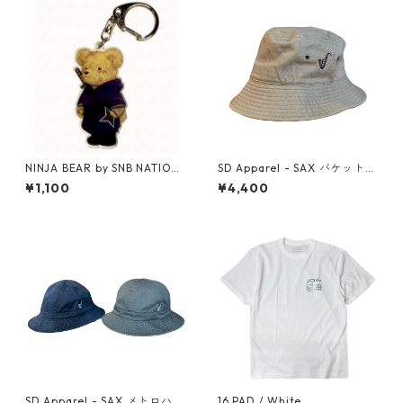
NINJA BEAR by SNB NATION
SD Apparel - SAX バケットハ
/ Acrylic Keychain
ット（Khaki）
¥1,100
¥4,400
SD Apparel - SAX メトロハッ
16 PAD / White