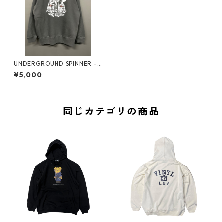
UNDERGROUND SPINNER -
NINJA DJ - Pullover Hoodie
¥5,000
(Black)
同じカテゴリの商品