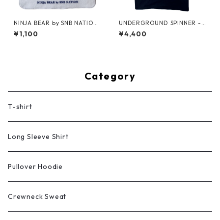
NINJA BEAR by SNB NATION
UNDERGROUND SPINNER -
/ Hand Towel
NINJA DJ T-shirt (Black)
¥1,100
¥4,400
Category
T-shirt
Long Sleeve Shirt
Pullover Hoodie
Crewneck Sweat