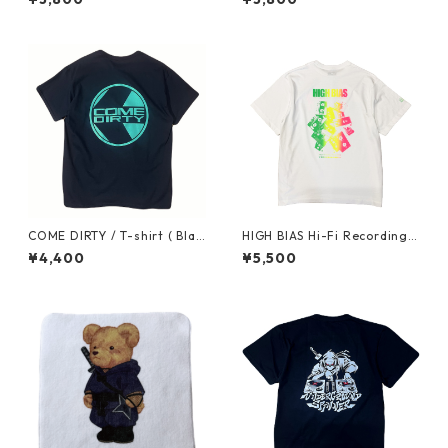
ck )
COME DIRTY / T-shirt ( Blac
HIGH BIAS Hi-Fi Recording T
k x Mint)
-shirt "NEON COLOR" (Fluo
¥4,400
¥5,500
rescent Gradient)