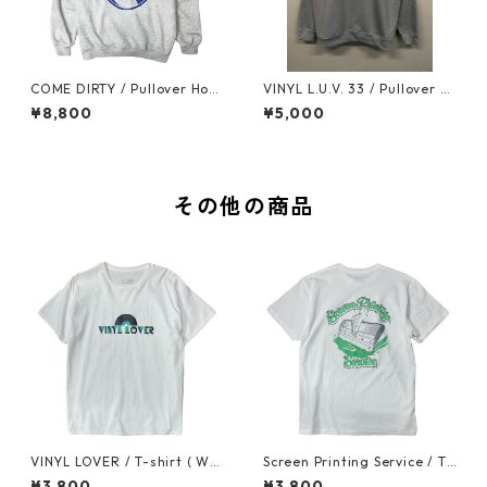
COME DIRTY / Pullover Hoo
VINYL L.U.V. 33 / Pullover H
die (Mix Gray)
oodie (Black x Matte Black P
¥8,800
¥5,000
uff Print)
その他の商品
VINYL LOVER / T-shirt ( Whi
Screen Printing Service / T-
te x Mint Green x Matte Bla
shirt (White)
¥3,800
¥3,800