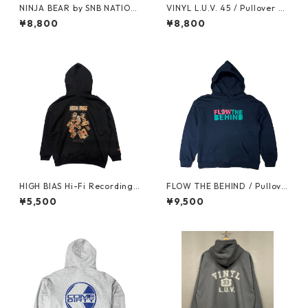
NINJA BEAR by SNB NATION
VINYL L.U.V. 45 / Pullover H
/ Pullover Hoodie
oodie (Vintage Natural)
¥8,800
¥8,800
HIGH BIAS Hi-Fi Recording B
FLOW THE BEHIND / Pullove
ig Silhouette Pullover Hoodi
r Hoodie (Black) + Mix CD
¥5,500
¥9,500
e (Marble Gradation)