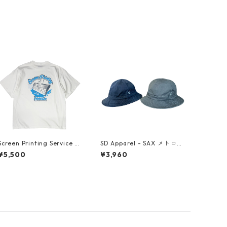
Screen Printing Service /
SD Apparel - SAX メトロハ
T-shirt (Vanilla White)
ット
¥5,500
¥3,960