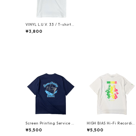
VINYL L.U.V. 33 / T-shirt
(WHITE x WHITE PUFF PRI
¥3,800
NT)
Screen Printing Service /
HIGH BIAS Hi-Fi Recordin
T-shirt (Indigo)
T-shirt "NEON COLOR" (F
¥5,500
¥5,500
uorescent Gradient)