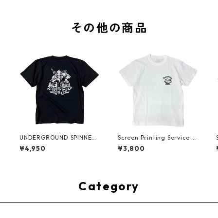
その他の商品
g
UNDERGROUND SPINNER
Screen Printing Service /
l
- NINJA DJ T-shirt (Limite
White
¥4,950
¥3,800
d Color)
Category