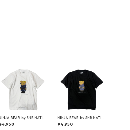
NINJA BEAR by SNB NATIO
NINJA BEAR by SNB NATIO
N / T-shirt (White)
N / T-shirt
¥4,950
¥4,950