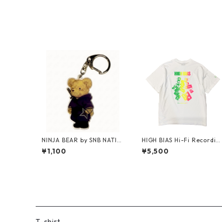
NINJA BEAR by SNB NATIO
HIGH BIAS Hi-Fi Recordin
N / Acrylic Keychain
T-shirt "NEON COLOR" (F
¥1,100
¥5,500
uorescent Gradient)
T-shirt