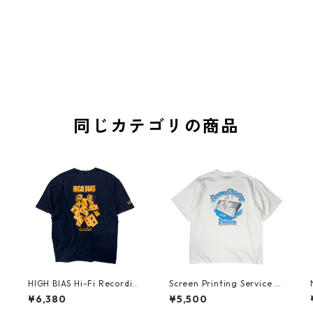
同じカテゴリの商品
g
HIGH BIAS Hi-Fi Recording
Screen Printing Service /
l
T-shirt (Fade Navy x Mari
T-shirt (Vanilla White)
¥6,380
¥5,500
gold)