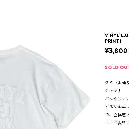
VINYL L.U
PRINT)
¥3,800
SOLD OU
タイトル通
シャツ！
バックにカ
するシルエ
で、立体感と
サイズ表記は