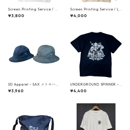
Screen Printing Service / W
Screen Printing Service / Lo
hite
ng SleeveT-shirt (Sand)
¥3,800
¥4,000
SD Apparel - SAX メトロハッ
UNDERGROUND SPINNER -
ト
NINJA DJ T-shirt (Black)
¥3,960
¥4,400