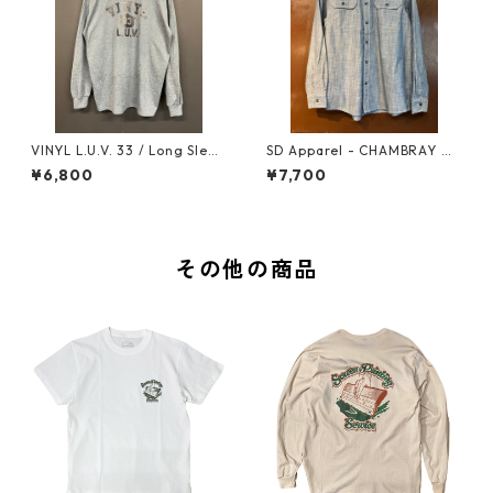
VINYL L.U.V. 33 / Long Sleev
SD Apparel - CHAMBRAY W
e T-shirt (Dark Heather x Bl
ORK
¥6,800
¥7,700
ack)
その他の商品